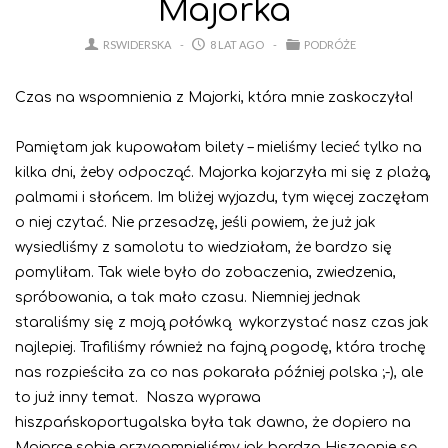
Majorka
RSWIDERSKA
8 LAT AGO
PODRÓŻE
Czas na wspomnienia z Majorki, która mnie zaskoczyła!
Pamiętam jak kupowałam bilety – mieliśmy lecieć tylko na
kilka dni, żeby odpocząć. Majorka kojarzyła mi się z plażą,
palmami i słońcem. Im bliżej wyjazdu, tym więcej zaczęłam
o niej czytać. Nie przesadzę, jeśli powiem, że już jak
wysiedliśmy z samolotu to wiedziałam, że bardzo się
pomyliłam. Tak wiele było do zobaczenia, zwiedzenia,
spróbowania, a tak mało czasu. Niemniej jednak
staraliśmy się z moją połówką wykorzystać nasz czas jak
najlepiej. Trafiliśmy również na fajną pogodę, która trochę
nas rozpieściła za co nas pokarała później polska ;-), ale
to już inny temat. Nasza wyprawa
hiszpańskoportugalska była tak dawno, że dopiero na
Majorce sobie przypomnieliśmy jak bardzo Hiszpanie są