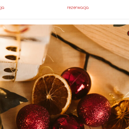
cja
rezerwacja