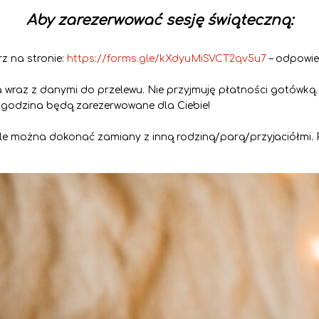
Aby zarezerwować sesję świąteczną:
rz na stronie:
https://forms.gle/kXdyuMiSVCT2qv5u7
– odpowie
a wraz z danymi do przelewu. Nie przyjmuję płatności gotówką.
 godzina będą zarezerwowane dla Ciebie!
le można dokonać zamiany z inną rodziną/parą/przyjaciółmi. P