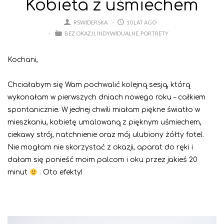
Kobieta z uśmiechem
RSWIDERSKA
10 LAT AGO
BEZ OKAZJI
INDYWIDUALNE
PORTRETY
Kochani,
Chciałabym się Wam pochwalić kolejną sesją, którą
wykonałam w pierwszych dniach nowego roku – całkiem
spontanicznie. W jednej chwili miałam piękne światło w
mieszkaniu, kobietę umalowaną z pięknym uśmiechem,
ciekawy strój, natchnienie oraz mój ulubiony żółty fotel.
Nie mogłam nie skorzystać z okazji, aparat do ręki i
dałam się ponieść moim palcom i oku przez jakieś 20
minut
. Oto efekty!